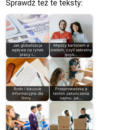
Sprawdź też te teksty:
Jak globalizacja
Między kartonem a
wpływa na rynek
exelem, czyli sekretny
pracy i…
język…
Rodo i klauzule
Przeprowadzka a
informacyjne dla
termin zakończenia
firmy…
najmu: jak…