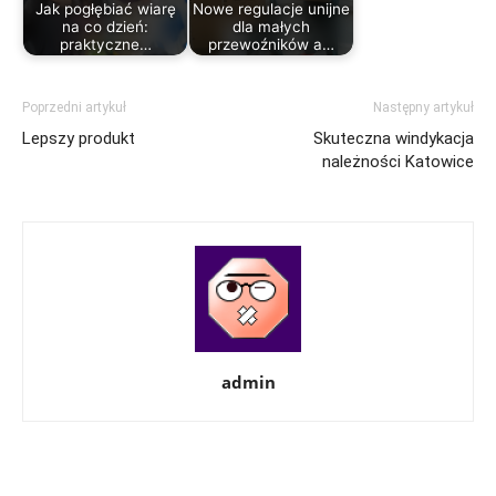
Jak pogłębiać wiarę
Nowe regulacje unijne
na co dzień:
dla małych
praktyczne…
przewoźników a…
Poprzedni artykuł
Następny artykuł
Lepszy produkt
Skuteczna windykacja
należności Katowice
admin