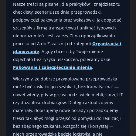
Nasze treści są pisane „dla praktyków”: znajdziesz tu
checklisty, scenariusze dnia przeprowadzki,
podpowiedzi pakowania oraz wskazówki, jak dogadać
szczegóły z firmą transportową i uniknąć typowych
nieporozumień. Jeśli zależy Ci na uporządkowaniu
procesu od A do Z, zacznij od kategorii
Organizacja i
planowanie
. A gdy chcesz, by Twoje mienie
dojechało bez ryzyka uszkodzeń, polecamy dział
Pakowanie i zabezpieczanie mienia
.
Wierzymy, że dobrze przygotowana przeprowadzka
może być zaskakująco szybka i „bezdramatyczna” —
nawet wtedy, gdy w grę wchodzi wiele mebli, sprzęt IT
czy duża ilość drobiazgów. Dlatego aktualizujemy
materiały, dopisujemy nowe porady i porządkujemy
treści tak, abyś mógł przejść od pomysłu do realizacji
bez zbędnego szukania. Rozgość się i korzystaj —
niech przeprowadzka będzie logistyką, a nie