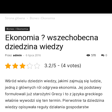
Strona główna
Biznes i Ekonomia
Biznes i Ekonomia
Ekonomia ? wszechobecna
dziedzina wiedzy
Przez
admin
-
6 lipca 2016
570
0
3.2/5 - (4 votes)
Wśród wielu dziedzin wiedzy, jakimi zajmują się ludzie,
jedną z głównych ról odgrywa ekonomia. Jej podstawy
formułowali już starożytni Grecy i to z języka greckiego
właśnie wywodzi się ten termin. Pierwotnie ta dziedzina
wiedzy opisywała reguły działania gospodarstw